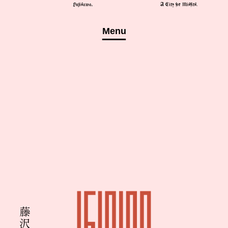
内
Fujisawa,
A City for Misfits.
容
を
Menu
ス
キ
ッ
プ